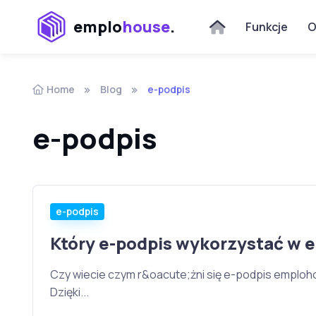
emplo
house
.
Funkcje
O
Home
Blog
e-podpis
e-podpis
e-podpis
Który e-podpis wykorzystać w 
Czy wiecie czym r&oacute;żni się e-podpis emploh
Dzięki...