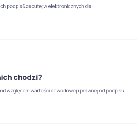
nych podpis&oacute;w elektronicznych dla
nich chodzi?
n pod względem wartości dowodowej i prawnej od podpisu