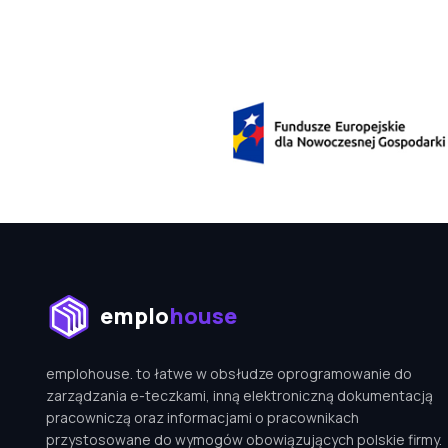
emplohouse
emplohouse. to łatwe w obsłudze oprogramowanie do
zarządzania e-teczkami, inną elektroniczną dokumentacją
pracowniczą oraz informacjami o pracownikach
przystosowane do wymogów obowiązujących polskie firmy.