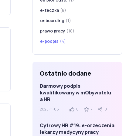
e-teczka
(8)
onboarding
(1)
prawo pracy
(18)
e-podpis
(4)
Ostatnio dodane
Darmowy podpis
kwalifikowany w mObywatelu
a HR
2025-11-06
0
-
0
Cyfrowy HR #19: e-orzeczenia
lekarzy medycyny pracy