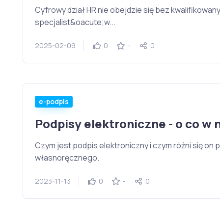
Cyfrowy dział HR nie obejdzie się bez kwalifikowa
specjalist&oacute;w...
2025-02-09
0
-
0
e-podpis
Podpisy elektroniczne - o co w 
Czym jest podpis elektroniczny i czym różni się o
własnoręcznego.
2023-11-13
0
-
0