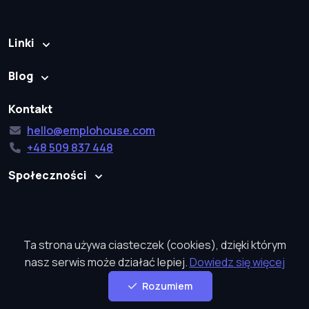
Linki
Blog
Kontakt
hello@emplohouse.com
+48 509 837 448
Społeczności
Emplohouse
© 2026. Wszystkie prawa zastrzeżone.
Ta strona używa ciasteczek (cookies), dzięki którym
Polityka prywatności
Polityka prywatności w mediach społecznościowych
nasz serwis może działać lepiej.
Dowiedz się więcej
Polityka cookies
Polityka świadczenia usługi zaufania
Rozumiem