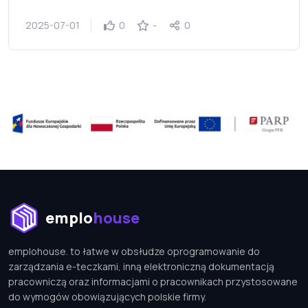
2025-07-01
0
-
0
emplohouse
emplohouse. to łatwe w obsłudze oprogramowanie do
zarządzania e-teczkami, inną elektroniczną dokumentacją
pracowniczą oraz informacjami o pracownikach przystosowane
do wymogów obowiązujących polskie firmy.