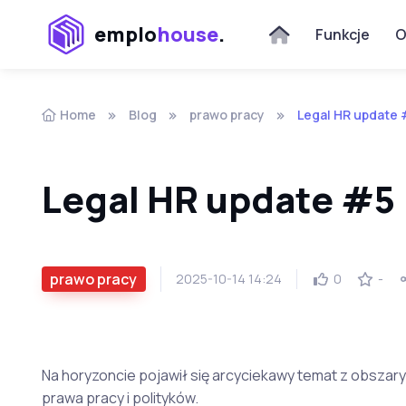
emplo
house
.
Funkcje
O
Home
Blog
prawo pracy
Legal HR update 
Legal HR update #5
prawo pracy
2025-10-14 14:24
0
-
Na horyzoncie pojawił się arcyciekawy temat z obszar
prawa pracy i polityków.