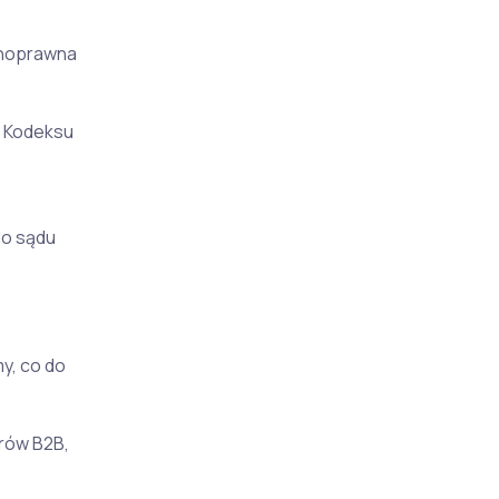
lnoprawna
z Kodeksu
do sądu
y, co do
orów B2B,