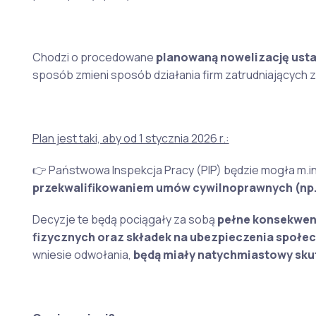
Chodzi o procedowane
planowaną nowelizację usta
sposób zmieni sposób działania firm zatrudniających z
Plan jest taki, aby od 1 stycznia 2026 r.:
👉 Państwowa Inspekcja Pracy (PIP) będzie mogła m.i
przekwalifikowaniem umów cywilnoprawnych (np. 
Decyzje te będą pociągały za sobą
pełne konsekwen
fizycznych oraz składek na ubezpieczenia społe
wniesie odwołania,
będą miały natychmiastowy sku