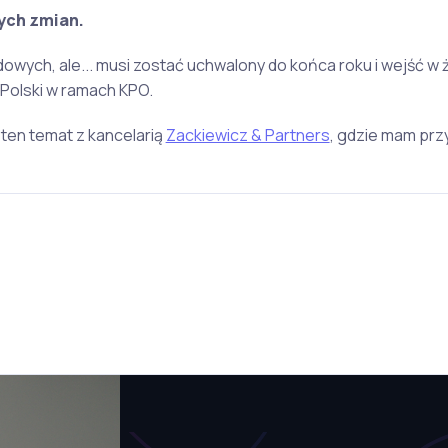
tych zmian.
dowych, ale... musi zostać uchwalony do końca roku i wejść w ż
 Polski w ramach KPO.
ten temat z kancelarią
Zackiewicz & Partners
, gdzie mam pr