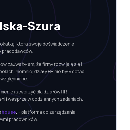
lska-Szura
wokatką, która swoje doświadczenie
ze pracodawców.
w zauważyłam, że firmy rozwijają się i
olach, niemniej działy HR nie były dotąd
uwzględniane.
ienić i stworzyć dla działów HR
ceni i wesprze w codziennych zadaniach.
o
house
- platforma do zarządzania
wymi pracowników.