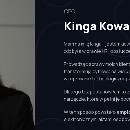
CEO
Kinga Kowa
Mam na imię Kinga - jestem ad
zdobyła w prawie HR i obsłud
Prowadząc sprawy moich klientó
transformują cyfrowo na wielu p
w tej zmianie technologicznej 
Dlatego też postanowiłam to zm
narzędzie, które w pełni je do
W ten sposób powstało
empl
elektronicznymi aktami osobo