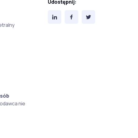
Udostępnij:
etralny
osób
acodawca nie