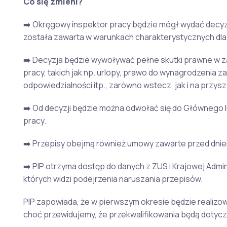
Co się zmieni?
➡️ Okręgowy inspektor pracy będzie mógł wydać decyzj
została zawarta w warunkach charakterystycznych dla
➡️ Decyzja będzie wywoływać pełne skutki prawne w z
pracy, takich jak np. urlopy, prawo do wynagrodzenia 
odpowiedzialności itp., zarówno wstecz, jak i na przysz
➡️ Od decyzji będzie można odwołać się do Głównego 
pracy.
➡️ Przepisy obejmą również umowy zawarte przed dniem
➡️ PIP otrzyma dostęp do danych z ZUS i Krajowej Admin
których widzi podejrzenia naruszania przepisów.
PIP zapowiada, że w pierwszym okresie będzie realizo
choć przewidujemy, że przekwalifikowania będą dotyczy