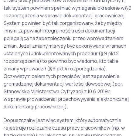
czasu pracy pracowników w systemie informatycznym,
taki system powinien spełniać wymagania określone w § 9
rozporządzenia w sprawie dokumentacji pracowniczej.
System powinien być tak zorganizowany, żeby między
innymi zapewniał integralność treści dokumentacji
polegającą na zabezpieczeniu przed wprowadzaniem
zmian. Jeżeli zmiany miałyby być dokonywane w ramach
ustalonych i udokumentowanych procedur (§ 9 pkt 2
rozporządzenia) to powinno być wiadomo, kto takie
zmiany wprowadził (§ 9 pkt 4 rozporządzenia).
Oczywistym celem tych przepisów jest zapewnienie
gromadzonej dokumentacji wartości dowodowej (por.
Stanowisko Ministerstwa Cyfryzacji z 10.6.2019 r.
w sprawie prowadzenia i przechowywania elektronicznej
dokumentacji pracowniczej).
Dopuszczalny jest więc system, który automatycznie
rejestruje rozliczanie czasu pracy pracowników (np. w
bazie danych) i co jakiś czas, np. w cyklu miesięcznym,