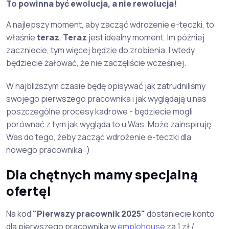
To powinna być ewolucja, a nie rewolucja!
A najlepszy moment, aby zacząć wdrożenie e-teczki, to
właśnie
teraz
.
Teraz
jest idealny moment. Im później
zaczniecie, tym więcej będzie do zrobienia. I wtedy
będziecie żałować, że nie zaczęliście wcześniej.
W najbliższym czasie będę opisywać jak zatrudniliśmy
swojego pierwszego pracownika i jak wyglądają u nas
poszczególne procesy kadrowe - będziecie mogli
porównać z tym jak wygląda to u Was. Może zainspiruję
Was do tego, żeby zacząć wdrożenie e-teczki dla
nowego pracownika :)
Dla chętnych mamy specjalną
ofertę!
Na kod
"Pierwszy pracownik 2025"
dostaniecie konto
dla pierwszego pracownika w
emplohouse
za 1 zł /