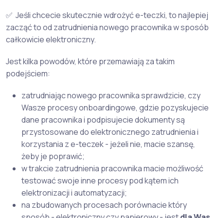
✅ Jeśli chcecie skutecznie wdrożyć e-teczki, to najlepiej
zacząć to od zatrudnienia nowego pracownika w sposób
całkowicie elektroniczny.
Jest kilka powodów, które przemawiają za takim
podejściem:
zatrudniając nowego pracownika sprawdzicie, czy
Wasze procesy onboardingowe, gdzie pozyskujecie
dane pracownika i podpisujecie dokumenty są
przystosowane do elektronicznego zatrudnienia i
korzystania z e-teczek - jeżeli nie, macie szansę,
żeby je poprawić;
w trakcie zatrudnienia pracownika macie możliwość
testować swoje inne procesy pod kątem ich
elektronizacji i automatyzacji;
na zbudowanych procesach porównacie który
sposób - elektroniczny czy papierowy - jest
dla Was